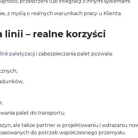
ości, przestrzeni lub integracji z innymi systemami.
ie, z myślą o realnych warunkach pracy u Klienta.
inii – realne korzyści
nii paletyzacji
i zabezpieczania palet pozwala:
cznych,
ładunków,
,
wania palet do transportu.
szyn, ale także partner w projektowaniu i wdrażaniu no
opasowanych do potrzeb współczesnego przemysłu.