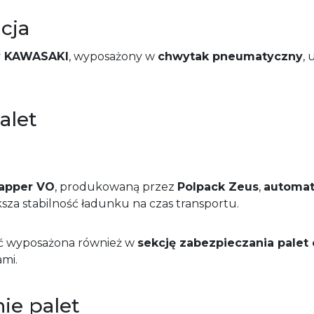
cja
cy KAWASAKI
, wyposażony w
chwytak pneumatyczny
,
palet
rapper VO
, produkowaną przez
Polpack Zeus
,
automat
sza stabilność ładunku na czas transportu.
tać wyposażona również w
sekcję zabezpieczania palet 
ami.
ie palet