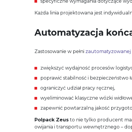
specyficzne wymagania dotyczące wydajn
Każda linia projektowana jest indywidualn
Automatyzacja końca l
Zastosowanie w pełni
zautomatyzowanej li
zwiększyć wydajność procesów logisty
poprawić stabilność i bezpieczeństwo 
ograniczyć udział pracy ręcznej,
wyeliminować klasyczne wózki widłowe
zapewnić powtarzalną jakość przygoto
Polpack Zeus
to nie tylko producent ma
owijania i transportu wewnętrznego – d