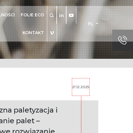
LNOŚCI
FOLIE ECO
PL
KONTAKT
Szukaj
21.12 2025
na paletyzacja i
nie palet –
we rozwiązanie