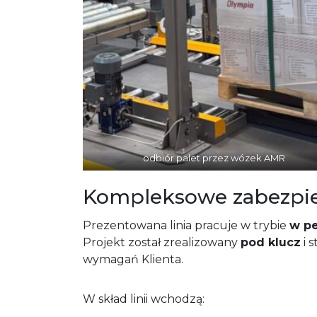
odbiór palet przez wózek AMR
Kompleksowe zabezpie
Prezentowana linia pracuje w trybie
w p
Projekt został zrealizowany
pod klucz
i 
wymagań Klienta.
W skład linii wchodzą: