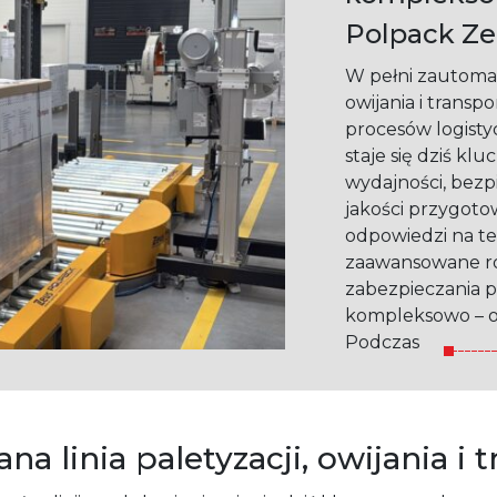
Polpack Ze
W pełni zautomat
owijania i transp
procesów logistyc
staje się dziś k
wydajności, bezp
jakości przygoto
odpowiedzi na te
zaawansowane roz
zabezpieczania p
kompleksowo – o
Podczas
 linia paletyzacji, owijania i 