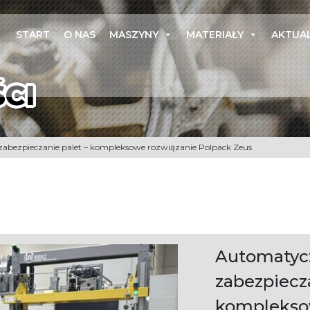
START
O NAS
MASZYNY
MATERIAŁY
AKTUA
CI
zabezpieczanie palet – kompleksowe rozwiązanie Polpack Zeus
Automatycz
zabezpiecza
komplekso