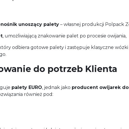
enośnik unoszący palety
– własnej produkcji Polpack Z
t
, umożliwiającą znakowanie palet po procesie owijania,
 który odbiera gotowe palety i zastępuje klasyczne wóz
go.
owanie do potrzeb Klienta
uguje
palety EURO
, jednak jako
producent owijarek do 
rozwiązania również pod: