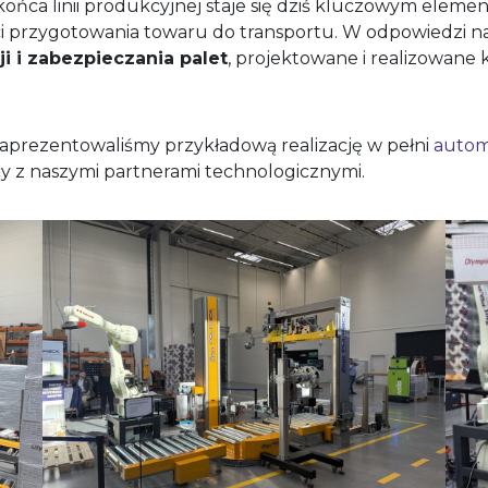
ońca linii produkcyjnej staje się dziś kluczowym eleme
ci przygotowania towaru do transportu. W odpowiedzi n
 i zabezpieczania palet
, projektowane i realizowane
aprezentowaliśmy przykładową realizację w pełni
automa
y z naszymi partnerami technologicznymi.