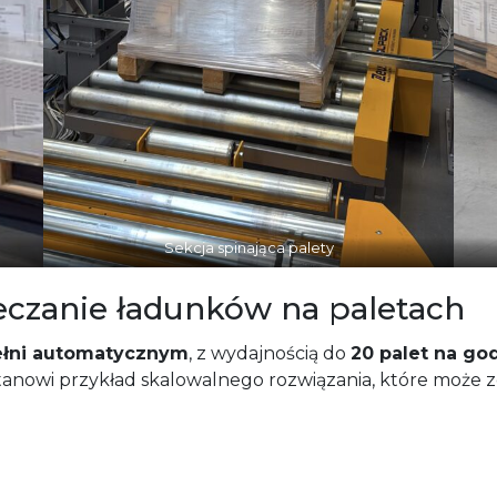
Sekcja spinająca palety
czanie ładunków na paletach
ełni automatycznym
, z wydajnością do
20 palet na go
stanowi przykład skalowalnego rozwiązania, które może