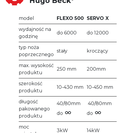
Hugo Beck*
model
FLEXO 500
SERVO X
wydajność na
do 6000
do 12000
godzinę
typ noża
stały
kroczący
poprzecznego
max. wysokość
250 mm
200mm
produktu
szerokość
10-430 mm
10-450 mm
produktu
długość
40/80mm
40/80mm
pakowanego
∞
∞
do
do
produktu
moc
3kW
14kW